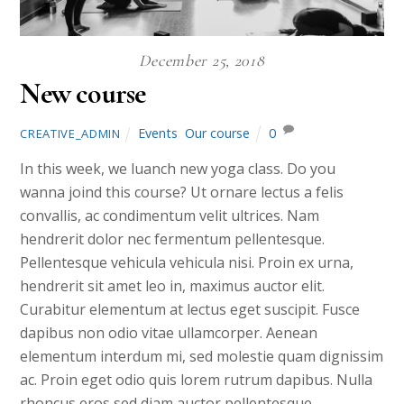
December 25, 2018
New course
Events
,
Our course
0
CREATIVE_ADMIN
In this week, we luanch new yoga class. Do you
wanna joind this course? Ut ornare lectus a felis
convallis, ac condimentum velit ultrices. Nam
hendrerit dolor nec fermentum pellentesque.
Pellentesque vehicula vehicula nisi. Proin ex urna,
hendrerit sit amet leo in, maximus auctor elit.
Curabitur elementum at lectus eget suscipit. Fusce
dapibus non odio vitae ullamcorper. Aenean
elementum interdum mi, sed molestie quam dignissim
ac. Proin eget odio quis lorem rutrum dapibus. Nulla
rhoncus eros sed diam auctor pellentesque.