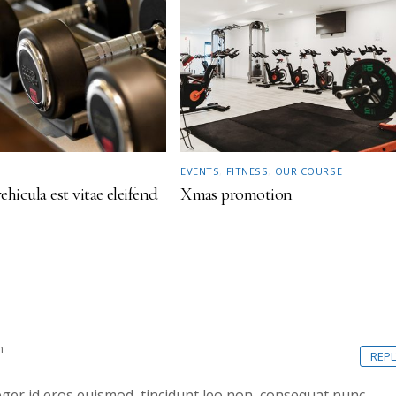
E
EVENTS
,
FITNESS
,
OUR COURSE
hicula est vitae eleifend
Xmas promotion
m
REPL
ger id eros euismod, tincidunt leo non, consequat nunc.