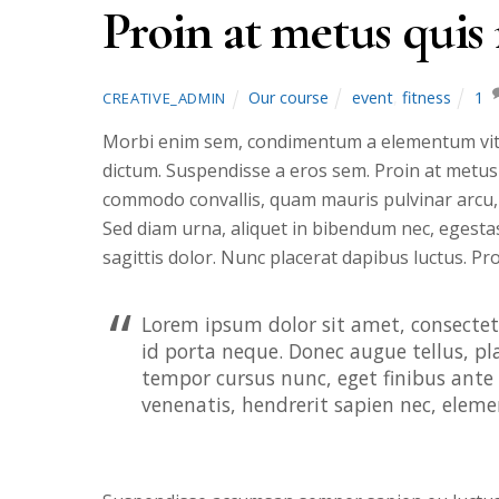
Proin at metus qui
Our course
event
,
fitness
1
CREATIVE_ADMIN
Morbi enim sem, condimentum a elementum vitae
dictum. Suspendisse a eros sem. Proin at metus
commodo convallis, quam mauris pulvinar arcu, i
Sed diam urna, aliquet in bibendum nec, egestas q
sagittis dolor. Nunc placerat dapibus luctus. Proin
Lorem ipsum dolor sit amet, consectetu
id porta neque. Donec augue tellus, pl
tempor cursus nunc, eget finibus ante s
venenatis, hendrerit sapien nec, elem