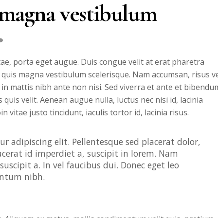
s magna vestibulum
, porta eget augue. Duis congue velit at erat pharetra
 quis magna vestibulum scelerisque. Nam accumsan, risus v
n mattis nibh ante non nisi. Sed viverra et ante et bibendu
uis velit. Aenean augue nulla, luctus nec nisi id, lacinia
 vitae justo tincidunt, iaculis tortor id, lacinia risus.
r adipiscing elit. Pellentesque sed placerat dolor,
acerat id imperdiet a, suscipit in lorem. Nam
uscipit a. In vel faucibus dui. Donec eget leo
entum nibh.