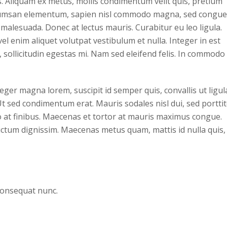
 Aliquam ex metus, mollis condimentum velit quis, pretium
accumsan elementum, sapien nisl commodo magna, sed congue
 malesuada. Donec at lectus mauris. Curabitur eu leo ligula.
l enim aliquet volutpat vestibulum et nulla. Integer in est
ae, sollicitudin egestas mi. Nam sed eleifend felis. In commodo
eger magna lorem, suscipit id semper quis, convallis ut ligul
 Ut sed condimentum erat. Mauris sodales nisl dui, sed portti
to at finibus. Maecenas et tortor at mauris maximus congue.
dictum dignissim. Maecenas metus quam, mattis id nulla quis,
 consequat nunc.