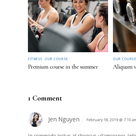
FITNESS
,
OUR COURSE
OUR COURS
Premium course in the summer
Aliquam ve
1 Comment
Jen Nguyen
February 18, 2019 @ 7:10 a
In commodo lectus at rhoncus ullamcorper. Inte