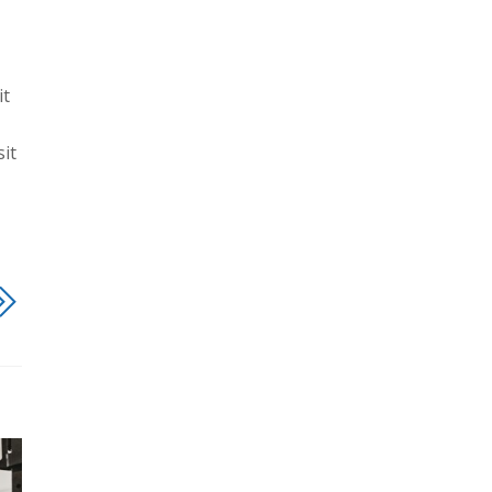
it
sit