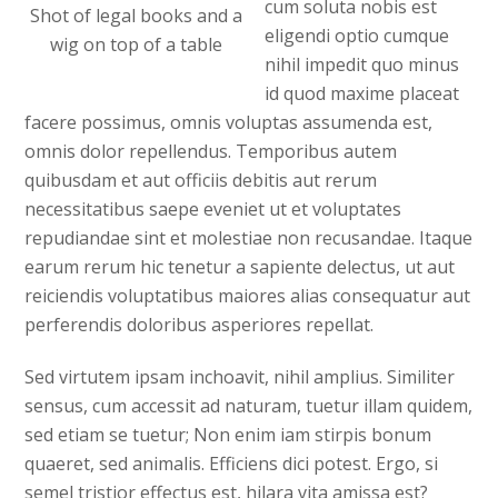
cum soluta nobis est
Shot of legal books and a
eligendi optio cumque
wig on top of a table
nihil impedit quo minus
id quod maxime placeat
facere possimus, omnis voluptas assumenda est,
omnis dolor repellendus. Temporibus autem
quibusdam et aut officiis debitis aut rerum
necessitatibus saepe eveniet ut et voluptates
repudiandae sint et molestiae non recusandae. Itaque
earum rerum hic tenetur a sapiente delectus, ut aut
reiciendis voluptatibus maiores alias consequatur aut
perferendis doloribus asperiores repellat.
Sed virtutem ipsam inchoavit, nihil amplius. Similiter
sensus, cum accessit ad naturam, tuetur illam quidem,
sed etiam se tuetur; Non enim iam stirpis bonum
quaeret, sed animalis. Efficiens dici potest. Ergo, si
semel tristior effectus est, hilara vita amissa est?